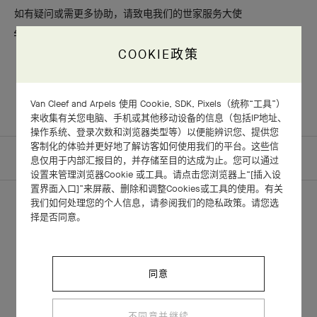
如有疑问或需更多协助，请致电我们的世家服务大使
400 623 7878
（周一至周日 9:00-18:00）
COOKIE政策
Van Cleef and Arpels 使用 Cookie, SDK, Pixels（统称“工具”）
来收集有关您电脑、手机或其他移动设备的信息（包括IP地址、
操作系统、登录次数和浏览器类型等）以便能辨识您、提供您
客制化的体验并更好地了解访客如何使用我们的平台。这些信
主页
银行转账
息仅用于内部汇报目的，并存储至目的达成为止。您可以通过
设置来管理浏览器Cookie 或工具。请点击您浏览器上“[插入设
置界面入口]”来屏蔽、删除和调整Cookies或工具的使用。有关
我们如何处理您的个人信息，请参阅我们的隐私政策。请您选
择是否同意。
VAN CLEEF & ARPELS梵克雅宝电子讯息
同意
步入世家的迷人世界：探索系列作品、活动和精湛工艺。邀您先览Van
Cleef & Arpels梵克雅宝的最新动态。
不同意并继续