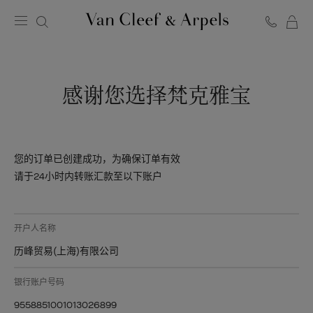
Van
Cleef
&
Arpels
感谢您选择梵克雅宝
梵
克
雅
宝
您的订单已创建成功，为确保订单有效
主
请于24小时内转账汇款至以下账户
页
开户人名称
历峰贸易(上海)有限公司
银行账户号码
9558851001013026899