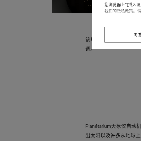
您浏览器上“[插入
我们的隐私政策。
同
该系列于2025年焕新呈献一
调。
Planétarium天象
出太阳以及许多从地球上