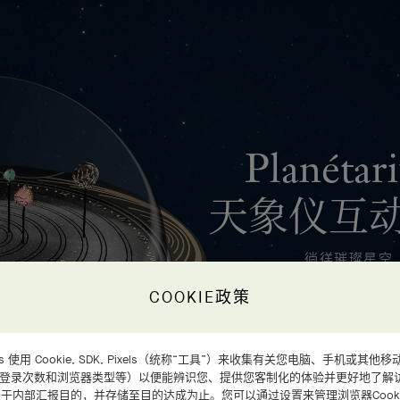
Planétar
天象仪互
徜徉璀璨星空
COOKIE政策
d Arpels 使用 Cookie, SDK, Pixels（统称“工具”）来收集有关您电脑、手机
、登录次数和浏览器类型等）以便能辨识您、提供您客制化的体验并更好地了解
于内部汇报目的，并存储至目的达成为止。您可以通过设置来管理浏览器Cooki