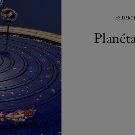
PLANÉT
EXTRA
天象仪
-
Plan