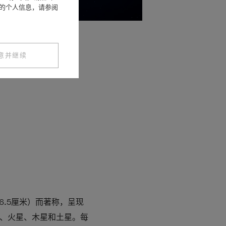
您的个人信息，请参阅
意并继续
材质，演绎流光溢彩的华美色
66.5厘米）而著称，呈现
、火星、木星和土星。每