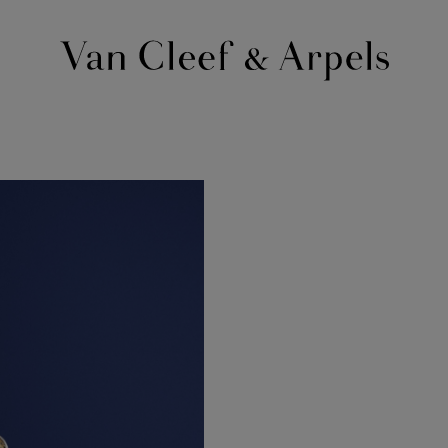
Van
Cleef
&
Arpels
梵
克
雅
宝
主
页