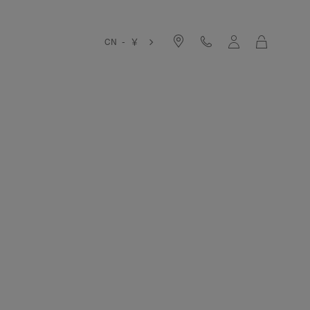
购
CN - ￥
物
袋