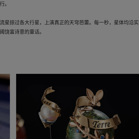
行。
流星掠过各大行星，上演真正的天穹芭蕾。每一秒，星体均沿实
阈饶富诗意的童话。