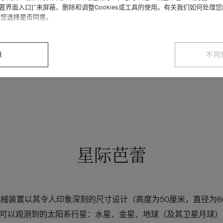
设置界面入口]”来屏蔽、删除和调整Cookies或工具的使用。有关我们如何处理
请您选择是否同意。
意
不同
件Extraordinary Objects非凡瑰宝作品，巧妙融合多种
星际芭蕾
仪自动机械装置以其令人印象深刻的尺寸设计（高度为50厘米，直径为
可以观测到的太阳系行星：水星、金星、地球（及其卫星月球）