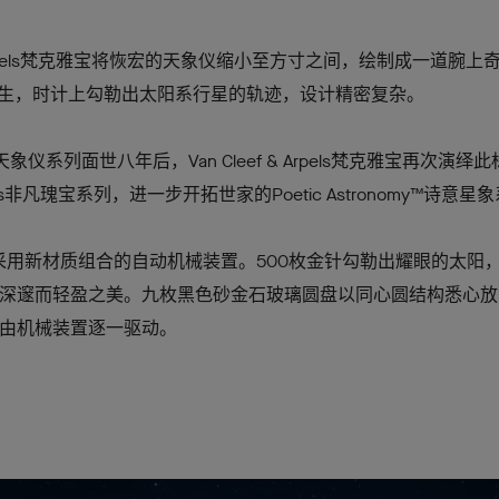
 & Arpels梵克雅宝将恢宏的天象仪缩小至方寸之间，绘制成一道腕上奇观
表由此诞生，时计上勾勒出太阳系行星的轨迹，设计精密复杂。
rium天象仪系列面世八年后，Van Cleef & Arpels梵克雅宝再
Objects非凡瑰宝系列，进一步开拓世家的Poetic Astronomy™诗意
款采用新材质组合的自动机械装置。500枚金针勾勒出耀眼的太阳
深邃而轻盈之美。九枚黑色砂金石玻璃圆盘以同心圆结构悉心放
盘由机械装置逐一驱动。