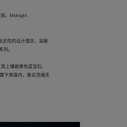
。Midnight
次演绎此标志性的设计理念，呈献
星象系列。
，其上镶嵌黄色蓝宝石、
置于表盘内，象征浩瀚无