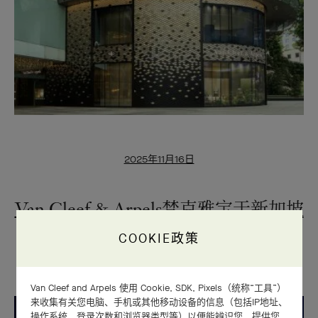
2025年11月16日
Van Cleef & Arpels梵克雅宝于新加坡
揭幕首间复式精品店
COOKIE政策
Van Cleef and Arpels 使用 Cookie, SDK, Pixels（统称“工具”）
来收集有关您电脑、手机或其他移动设备的信息（包括IP地址、
操作系统、登录次数和浏览器类型等）以便能辨识您、提供您