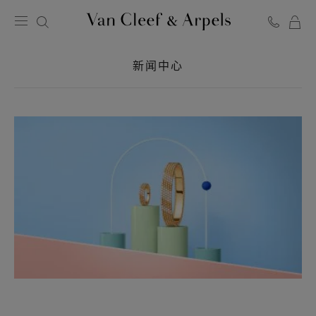
Van
Cleef
新闻中心
&
Arpels
梵
克
雅
宝
主
页