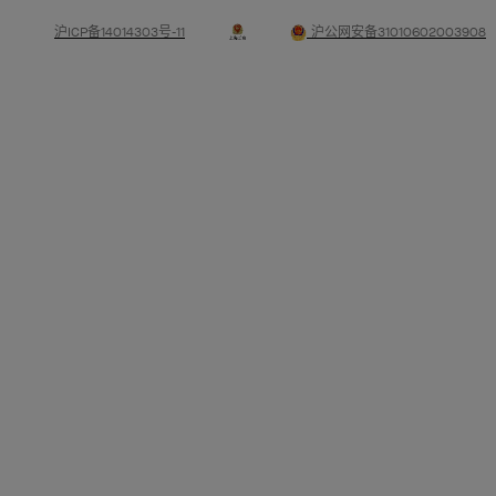
沪ICP备14014303号-11
沪公网安备31010602003908
高级珠宝
经典高级珠宝系列
珠宝
ALHAMBRA四叶幸运系列
PERLÉE系列
FRIVOLE系列
订婚系列
腕表
POETIC COMPLICATIONS