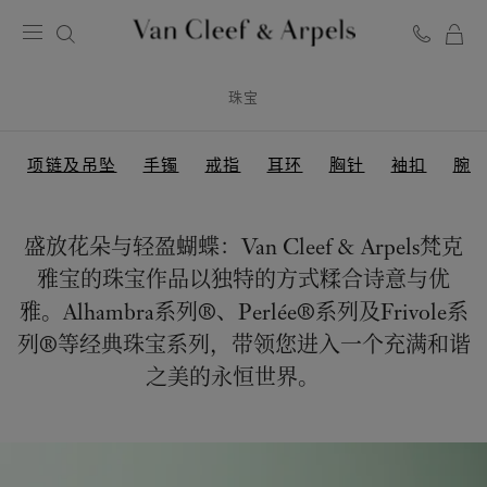
Van
Cleef
珠宝
&
Arpels
梵
项链及吊坠
手镯
戒指
耳环
胸针
袖扣
腕
克
雅
宝
盛放花朵与轻盈蝴蝶：Van Cleef & Arpels梵克
主
雅宝的珠宝作品以独特的方式糅合诗意与优
页
雅。Alhambra系列®、Perlée®系列及Frivole系
列®等经典珠宝系列，带领您进入一个充满和谐
之美的永恒世界。