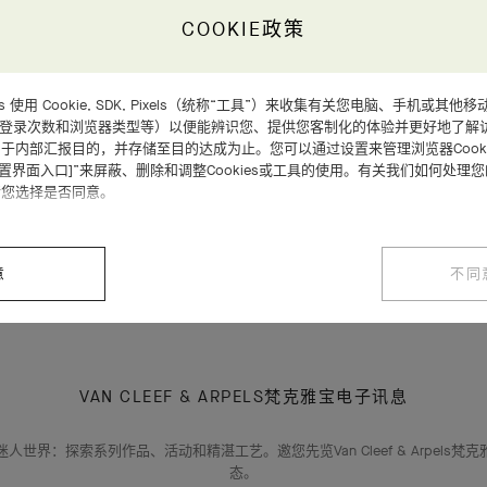
COOKIE政策
d Arpels 使用 Cookie, SDK, Pixels（统称“工具”）来收集有关您电脑、手机
福州 – 福州万象城（中国）精品店
、登录次数和浏览器类型等）以便能辨识您、提供您客制化的体验并更好地了解
于内部汇报目的，并存储至目的达成为止。您可以通过设置来管理浏览器Cooki
设置界面入口]”来屏蔽、删除和调整Cookies或工具的使用。有关我们如何处理
请您选择是否同意。
主页
查找精品店
意
不同
VAN CLEEF & ARPELS梵克雅宝电子讯息
人世界：探索系列作品、活动和精湛工艺。邀您先览Van Cleef & Arpels梵
态。