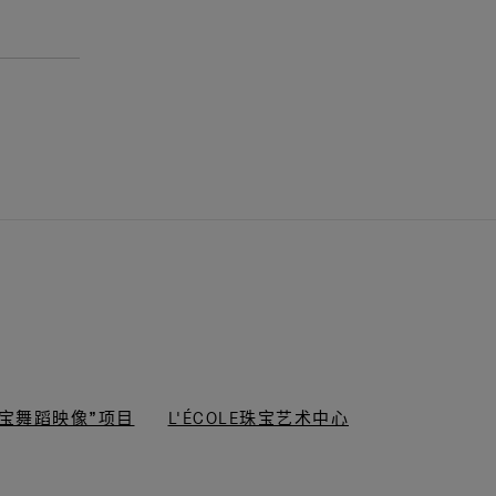
“梵克雅宝舞蹈映像”项目
L'ÉCOLE珠宝艺术中心