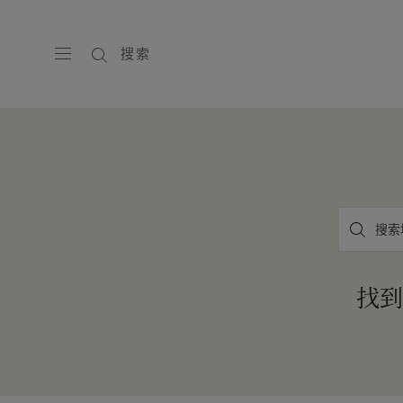
搜索
搜
筛
索
选
找到