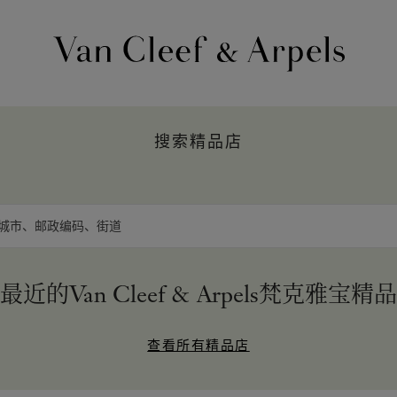
Van
Cleef
&
搜索精品店
Arpels
梵
克
雅
分享地点
宝
主
页
最近的Van Cleef & Arpels梵克雅宝精
查看所有精品店