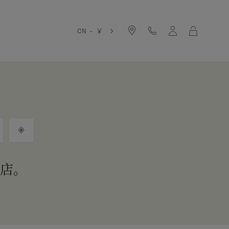
购
CN - ￥
物
袋
品店。