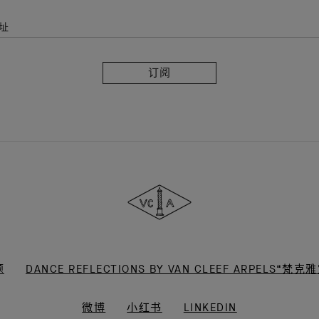
址
订
阅
Van
Cleef
&
Arpels
梵
克
雅
宝
题
DANCE REFLECTIONS BY VAN CLEEF ARPELS
微博
小红书
LINKEDIN