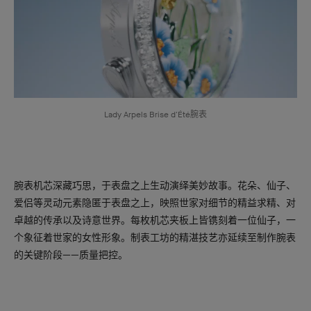
Lady Arpels Brise d'Été腕表
腕表机芯深藏巧思，于表盘之上生动演绎美妙故事。花朵、仙子、
爱侣等灵动元素隐匿于表盘之上，映照世家对细节的精益求精、对
卓越的传承以及诗意世界。每枚机芯夹板上皆镌刻着一位仙子，一
个象征着世家的女性形象。制表工坊的精湛技艺亦延续至制作腕表
的关键阶段——质量把控。