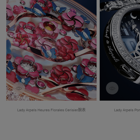
探索作品
探索作品
Lady Arpels Heures Florales Cerisier腕表
Lady Arpels P