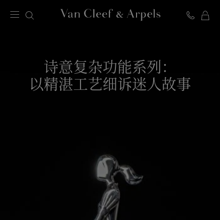
Van
Cleef
&
Arpels
诗意复杂功能系列：
梵
以精湛工艺细诉迷人故事
克
雅
宝
主
页