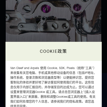
COOKIE政策
Van Cleef and Arpels 使用 Cookie, SDK, Pixels（统称“工具”）
来收集有关您电脑、手机或其他移动设备的信息（包括IP地址、
操作系统、登录次数和浏览器类型等）以便能辨识您、提供您
客制化的体验并更好地了解访客如何使用我们的平台。这些信
息仅用于内部汇报目的，并存储至目的达成为止。您可以通过
设置来管理浏览器Cookie 或工具。请点击您浏览器上“[插入设
置界面入口]”来屏蔽、删除和调整Cookies或工具的使用。有关
我们如何处理您的个人信息，请参阅我们的隐私政策。请您选
择是否同意。