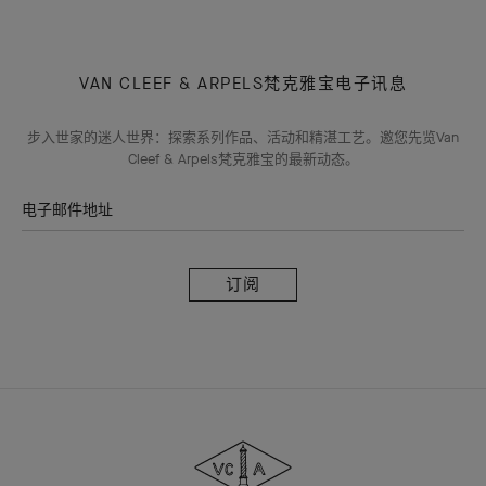
VAN CLEEF & ARPELS梵克雅宝电子讯息
步入世家的迷人世界：探索系列作品、活动和精湛工艺。邀您先览Van
Cleef & Arpels梵克雅宝的最新动态。
电子邮件地址
订
阅
Van
Cleef
&
Arpels