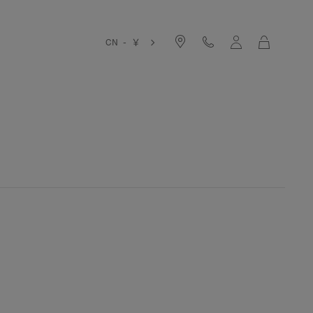
购
CN - ￥
物
袋