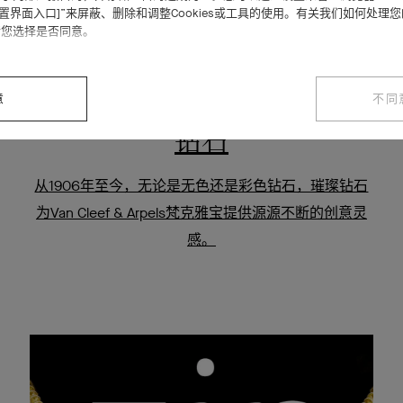
设置界面入口]”来屏蔽、删除和调整Cookies或工具的使用。有关我们如何处理
请您选择是否同意。
意
不同
钻石
从1906年至今，无论是无色还是彩色钻石，璀璨钻石
为Van Cleef & Arpels梵克雅宝提供源源不断的创意灵
感。