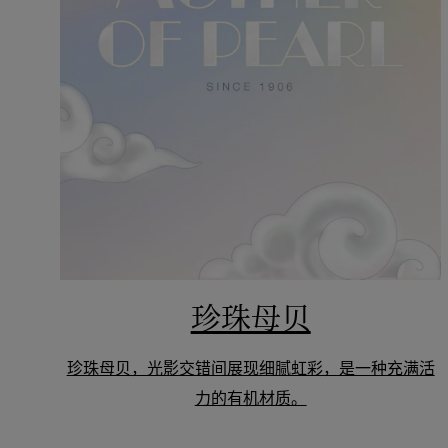
珍珠母贝
珍珠母贝，光影交错间展现细腻虹彩，是一种充满活
力的有机材质。