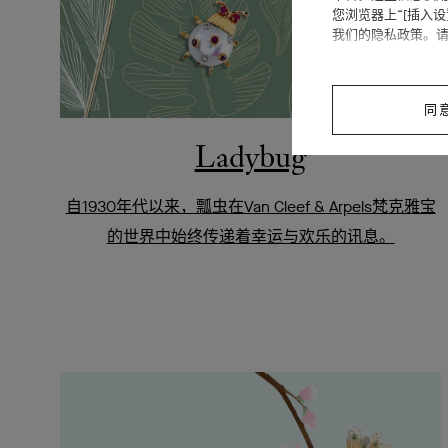
您浏览器上“[插入
我们的隐私政策。
同
Ladybug
自1930年代以来，瓢虫在Van Cleef & Arpels梵克雅宝
的世界中始终传递着幸运与欢乐的讯息。