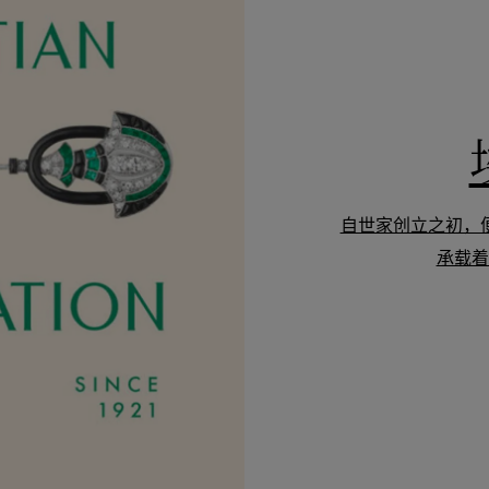
展
览
室
自世家创立之初，
承载着