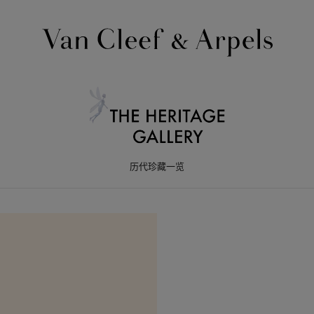
Van
Cleef
&
Arpels
Van
梵
Cleef
克
&
雅
Arpels
历代珍藏一览
宝
梵
主
克
页
雅
宝
历
代
珍
藏