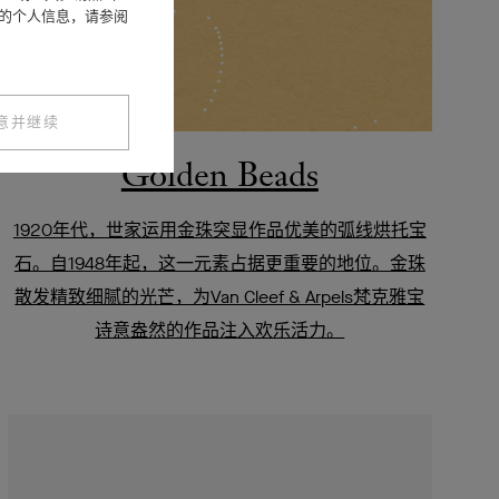
您的个人信息，请参阅
意并继续
Golden Beads
1920年代，世家运用金珠突显作品优美的弧线烘托宝
石。自1948年起，这一元素占据更重要的地位。金珠
散发精致细腻的光芒，为Van Cleef & Arpels梵克雅宝
诗意盎然的作品注入欢乐活力。