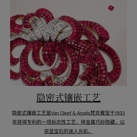
隐密式镶嵌工艺
隐密式镶嵌工艺是Van Cleef & Arpels梵克雅宝于1933
年获得专利的一项标志性工艺，将金属巧妙隐藏，以
突显宝石的迷人光彩。