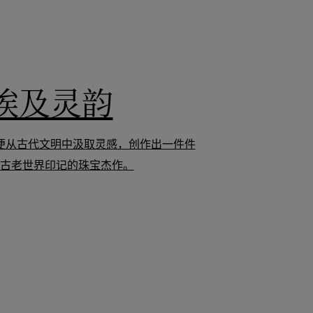
埃及灵韵
便从古代文明中汲取灵感，创作出一件件
古老世界印记的珠宝杰作。