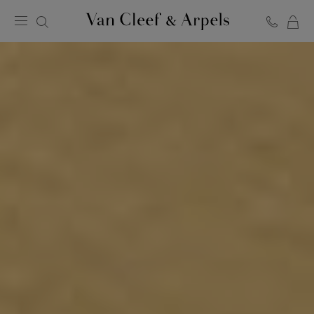
Van
Cleef
&
Arpels
梵
克
雅
宝
主
页