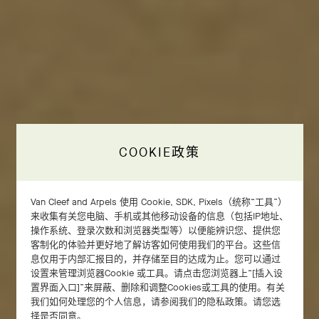
COOKIE政策
Van Cleef and Arpels 使用 Cookie, SDK, Pixels（统称“工具”）
来收集有关您电脑、手机或其他移动设备的信息（包括IP地址、
操作系统、登录次数和浏览器类型等）以便能辨识您、提供您
客制化的体验并更好地了解访客如何使用我们的平台。这些信
息仅用于内部汇报目的，并存储至目的达成为止。您可以通过
设置来管理浏览器Cookie 或工具。请点击您浏览器上“[插入设
置界面入口]”来屏蔽、删除和调整Cookies或工具的使用。有关
我们如何处理您的个人信息，请参阅我们的隐私政策。请您选
金珠是Van Cleef & Arpels梵克雅宝的标志性元素，
择是否同意。