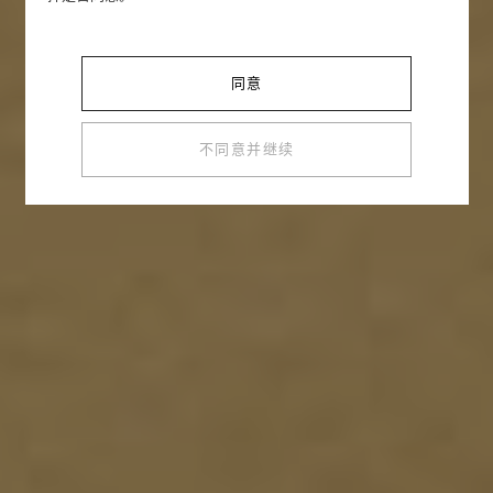
设计灵感源自20世纪20年代点缀于精选作品上的装
饰细节。到1948年，金珠已发展成为一种独立的主题
元素，激发出一系列充满立体感与曲线美的设计作
品。
同意
不同意并继续