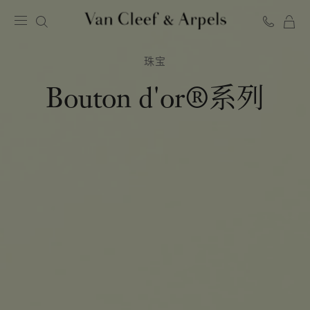
Van
Cleef
珠宝
&
Arpels
Bouton d'or®系列
梵
克
雅
宝
主
页