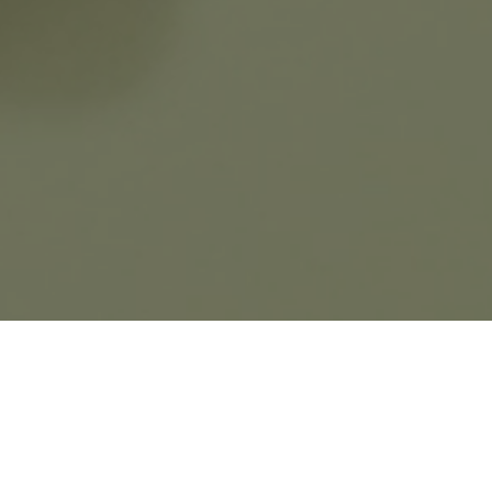
Bouton d'or®系列灵感源自Van Cleef &
Arpels梵克雅宝自1930年代以来钟爱的
Sequins
图案及其柔美曲线。钻石、黄k金和