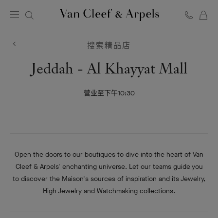
Van
Cleef
搜索精品店
&
Arpels
Van
Jeddah - Al Khayyat Mall
梵
Cleef
克
雅
营业至下午10:30
&
宝
Arpels
主
页
Open the doors to our boutiques to dive into the heart of Van
Cleef & Arpels' enchanting universe. Let our teams guide you
to discover the Maison's sources of inspiration and its Jewelry,
High Jewelry and Watchmaking collections.