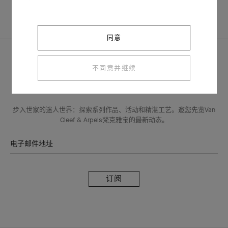
主页
ALL BOUTIQUES
JEDDAH - AL KHAYYAT MALL
同意
不同意并继续
VAN CLEEF & ARPELS梵克雅宝电子讯息
步入世家的迷人世界：探索系列作品、活动和精湛工艺。邀您先览Van
Cleef & Arpels梵克雅宝的最新动态。
电子邮件地址
订
阅