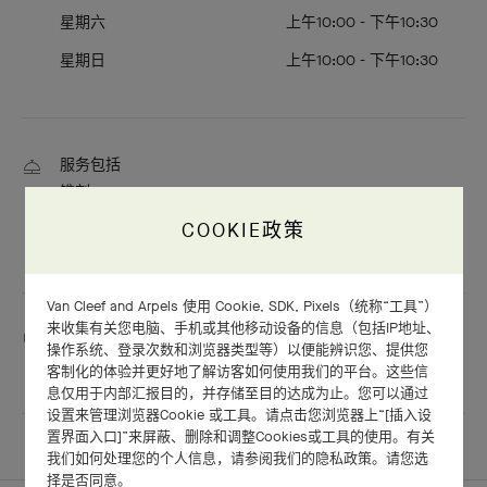
星期六
上午10:00 - 下午10:30
星期日
上午10:00 - 下午10:30
服务包括
镌刻
调校
COOKIE政策
抛光
Van Cleef and Arpels 使用 Cookie, SDK, Pixels（统称“工具”）
来收集有关您电脑、手机或其他移动设备的信息（包括IP地址、
此精品店使用语言：
操作系统、登录次数和浏览器类型等）以便能辨识您、提供您
英语
客制化的体验并更好地了解访客如何使用我们的平台。这些信
息仅用于内部汇报目的，并存储至目的达成为止。您可以通过
设置来管理浏览器Cookie 或工具。请点击您浏览器上“[插入设
置界面入口]”来屏蔽、删除和调整Cookies或工具的使用。有关
我们如何处理您的个人信息，请参阅我们的隐私政策。请您选
择是否同意。