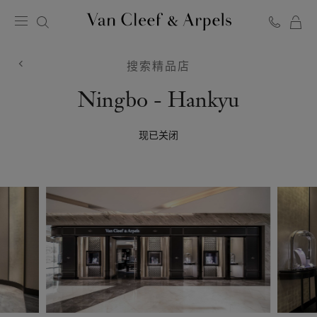
Van
Cleef
搜索精品店
&
Arpels
Van
Ningbo - Hankyu
梵
Cleef
克
雅
现已关闭
&
宝
Arpels
主
页