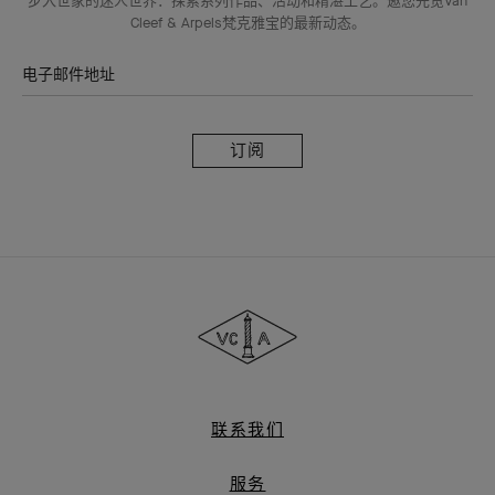
步入世家的迷人世界：探索系列作品、活动和精湛工艺。邀您先览Van
Cleef & Arpels梵克雅宝的最新动态。
电子邮件地址
订
阅
Van
Cleef
&
Arpels
梵
克
雅
联系我们
宝
服务