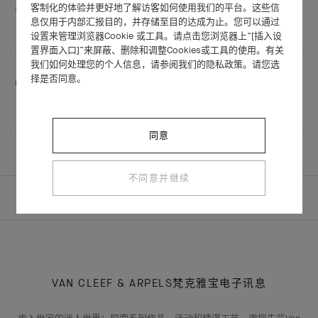
服务包括
客制化的体验并更好地了解访客如何使用我们的平台。这些信
息仅用于内部汇报目的，并存储至目的达成为止。您可以通过
抛光
设置来管理浏览器Cookie 或工具。请点击您浏览器上“[插入设
置界面入口]”来屏蔽、删除和调整Cookies或工具的使用。有关
我们如何处理您的个人信息，请参阅我们的隐私政策。请您选
择是否同意。
此精品店使用语言：
普通话
同意
不同意并继续
主页
ALL BOUTIQUES
NINGBO - HANKYU
VAN CLEEF & ARPELS梵克雅宝电子讯息