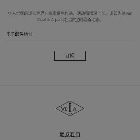
步入世家的迷人世界：探索系列作品、活动和精湛工艺。邀您先览Van
Cleef & Arpels梵克雅宝的最新动态。
电子邮件地址
订
阅
Van
Cleef
&
Arpels
梵
克
雅
联系我们
宝