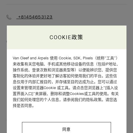
+81454653123
COOKIE政策
星期一
上午10:00 - 下午8:00
星期二
上午10:00 - 下午8:00
Van Cleef and Arpels 使用 Cookie, SDK, Pixels（统称“工具”）
星期三
上午10:00 - 下午8:00
来收集有关您电脑、手机或其他移动设备的信息（包括IP地址、
操作系统、登录次数和浏览器类型等）以便能辨识您、提供您
星期四
上午10:00 - 下午8:00
客制化的体验并更好地了解访客如何使用我们的平台。这些信
息仅用于内部汇报目的，并存储至目的达成为止。您可以通过
星期五
上午10:00 - 下午8:00
设置来管理浏览器Cookie 或工具。请点击您浏览器上“[插入设
置界面入口]”来屏蔽、删除和调整Cookies或工具的使用。有关
星期六
上午10:00 - 下午8:00
我们如何处理您的个人信息，请参阅我们的隐私政策。请您选
星期日
上午10:00 - 下午8:00
择是否同意。
同意
服务包括