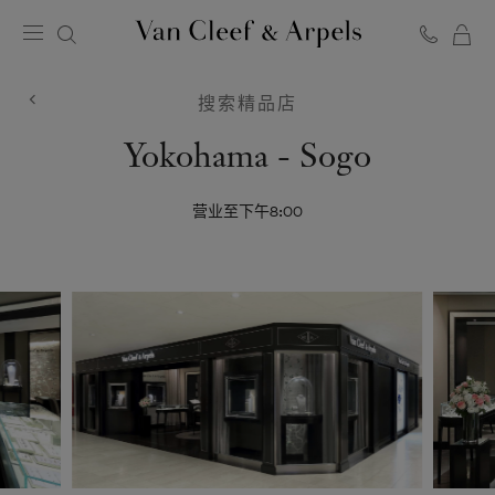
Van
Cleef
搜索精品店
&
Arpels
Van
Yokohama - Sogo
梵
Cleef
克
雅
营业至下午8:00
&
宝
Arpels
主
页