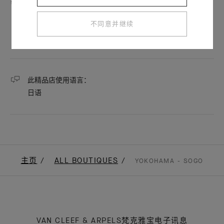
镌刻
不同意并继续
调校
抛光
此精品店使用语言：
日语
主页
ALL BOUTIQUES
YOKOHAMA - SOGO
VAN CLEEF & ARPELS梵克雅宝电子讯息