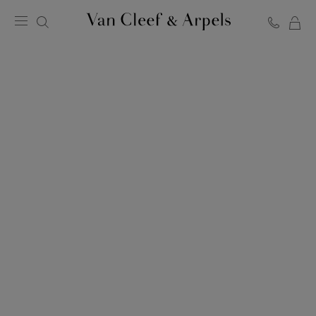
Van
Cleef
&
Arpels
梵
克
雅
宝
主
页