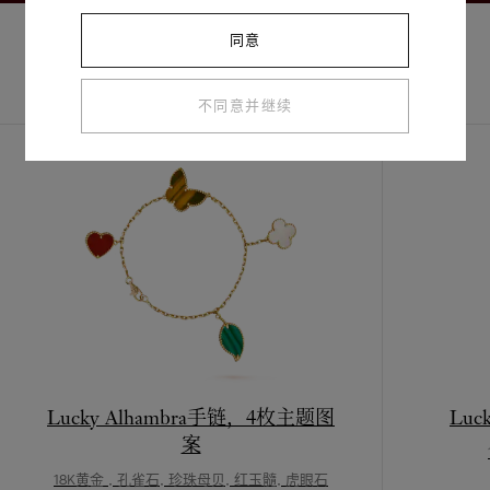
同意
完整套装
探索其他作品
不同意并继续
Lucky Alhambra手链，4枚主题图
Luc
案
18K黄金 , 孔雀石, 珍珠母贝, 红玉髓, 虎眼石