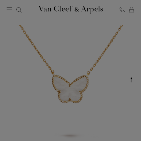
Van
Cleef
&
Arpels
梵
克
雅
宝
主
页