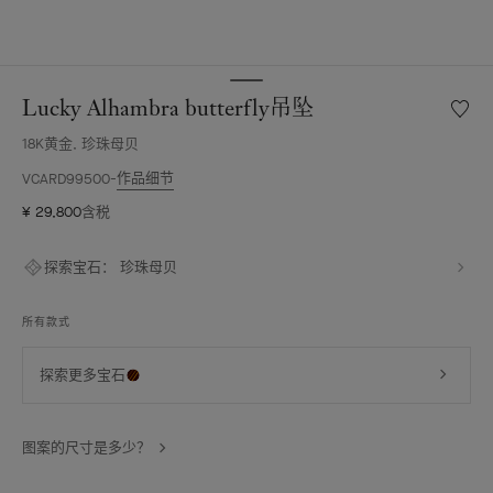
Lucky Alhambra butterfly吊坠
愿
望
18K黄金, 珍珠母贝
清
单
作品细节
VCARD99500
Lucky
¥ 29,800
含税
Alhamb
butterf
吊
探索宝石：
珍珠母贝
坠
所有款式
探索更多宝石
图案的尺寸是多少？