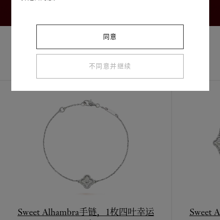
同意
不同意并继续
完整套装
探索其他作品
Sweet Alhambra手链，1枚四叶幸运
Sweet