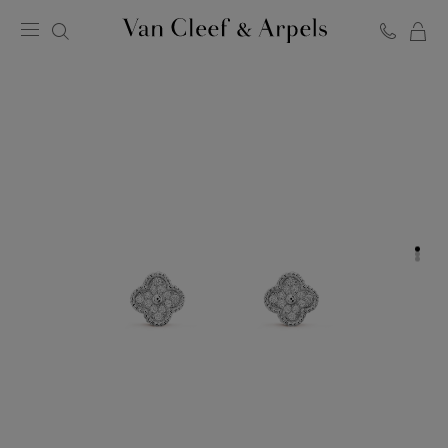
Van
Cleef
&
Arpels
梵
克
雅
宝
主
页