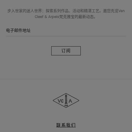
步入世家的迷人世界：探索系列作品、活动和精湛工艺。邀您先览Van
Cleef & Arpels梵克雅宝的最新动态。
电子邮件地址
订
阅
Van
Cleef
&
Arpels
梵
克
雅
联系我们
宝