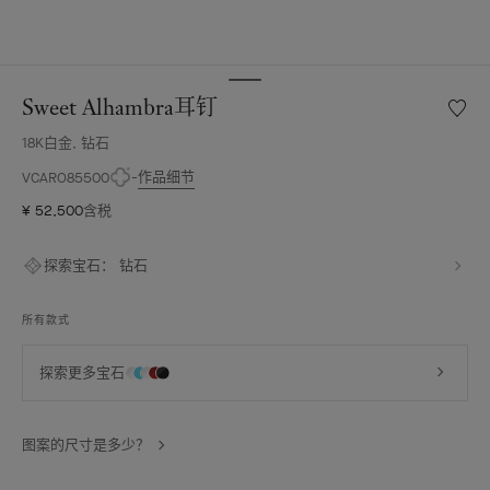
Sweet Alhambra耳钉
愿
望
18K白金, 钻石
清
单
作品细节
VCARO85500
Sweet
¥ 52,500
含税
Alhamb
耳
钉
探索宝石：
钻石
所有款式
探索更多宝石
图案的尺寸是多少？