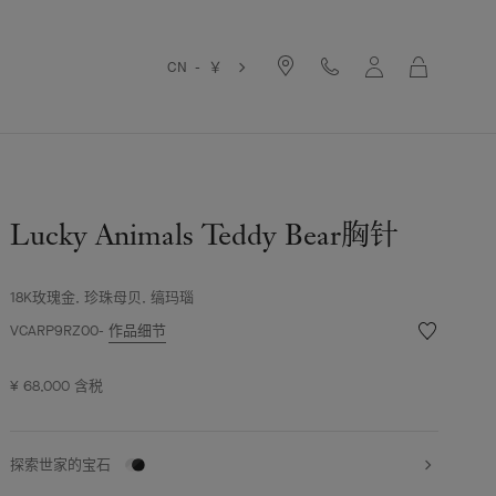
购
CN - ￥
物
袋
Lucky Animals Teddy Bear胸针
18K玫瑰金, 珍珠母贝, 缟玛瑙
愿
VCARP9RZ00
作品细节
望
清
¥ 68,000
含税
单
Lucky
Animals
Teddy
探索世家的宝石
Bear