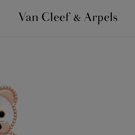
Van
Cleef
&
Arpels
梵
克
雅
宝
主
页