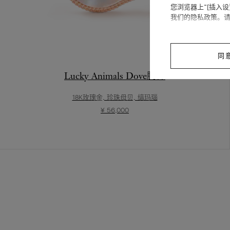
您浏览器上“[插入
我们的隐私政策。
同
Lucky Animals Dove胸针
18K玫瑰金, 珍珠母贝, 缟玛瑙
¥ 56,000