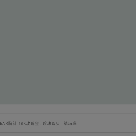
Y BEAR胸针 18K玫瑰金, 珍珠母贝, 缟玛瑙