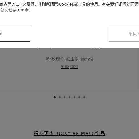
设置界面入口]”来屏蔽、删除和调整Cookies或工具的使用。有关我们如何处理
请您选择是否同意。
意
不同
Lucky Animals Horse胸针
18K玫瑰金, 红玉髓, 缟玛瑙
¥ 68,000
探索更多LUCKY ANIMALS作品