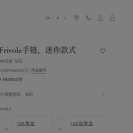
购
CN - ￥
物
袋
Frivole手链，迷你款式
愿
望
18K白金, 钻石
清
单
作品细节
VCARP3W200
Frivole
¥ 39,000
含税
手
链，
迷
探索宝石：
钻石
你
款
所有款式
式
18K黄金
18K玫瑰金