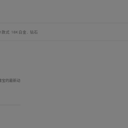
你款式 18K白金, 钻石
克雅宝的最新动