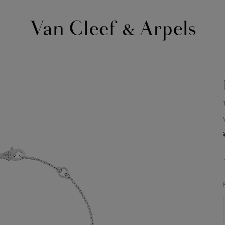
Van
Cleef
&
Arpels
梵
克
雅
宝
主
页