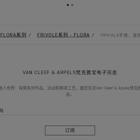
FLORA系列
FRIVOLE系列 - FLORA
FRIVOLE手链，迷
VAN CLEEF & ARPELS梵克雅宝电子讯息
人世界：探索系列作品、活动和精湛工艺。邀您先览Van Cleef & Arpels梵
态。
址
订
阅