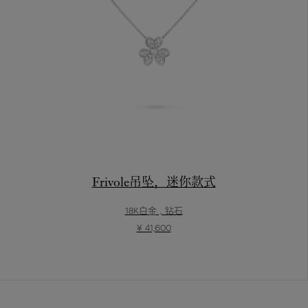
Frivole吊坠，迷你款式
18K白金 , 钻石
¥ 41,600