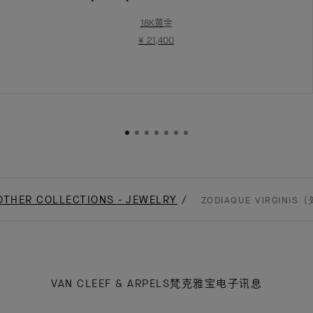
18K黄金
¥ 21,400
OTHER COLLECTIONS - JEWELRY
ZODIAQUE VIRGINI
VAN CLEEF & ARPELS梵克雅宝电子讯息