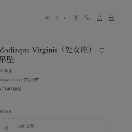
购
CN - ￥
物
袋
Zodiaque Virginis（处女座）
愿
望
吊坠
清
单
18K黄金
Zodiaque
作品细节
Virginis（处
VCARP7ST00
女
¥ 21,400
含税
座）
吊
坠
所有款式
18K白金