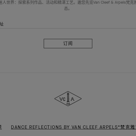
人世界：探索系列作品、活动和精湛工艺。邀您先览Van Cleef & Arpels梵
态。
址
订
阅
Van
Cleef
&
Arpels
梵
克
雅
宝
题
DANCE REFLECTIONS BY VAN CLEEF ARPELS