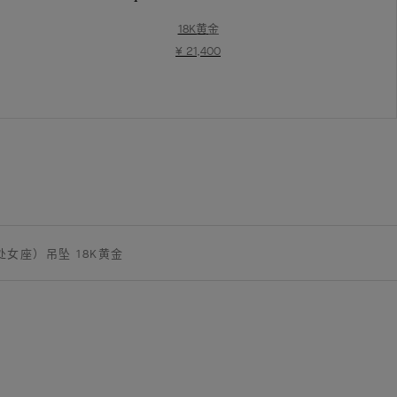
18K黄金
¥ 21,400
S（处女座）吊坠 18K黄金