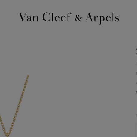
Van
Cleef
&
Arpels
梵
克
雅
宝
主
页