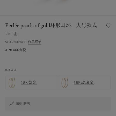
Perlée pearls of gold环形耳环，大号款式
愿
望
18K白金
清
单
作品细节
VCARN9PQ00
Perlée
¥ 75,000
含税
pearls
of
gold
环
所有款式
形
耳
18K黄金
18K玫瑰金
环，
大
号
款
式
镌刻 服务