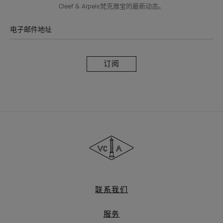
Cleef & Arpels梵克雅宝的最新动态。
电子邮件地址
订
阅
Van
Cleef
&
Arpels
梵
克
雅
联系我们
宝
服务