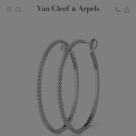
Van
Cleef
&
Arpels
梵
克
雅
宝
主
页