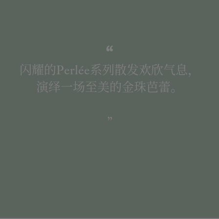
闪耀的Perlée系列散发欢欣气息，
演绎一场至美的金珠芭蕾。