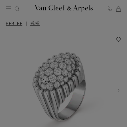
Van
Cleef
PERLEE
戒指
&
Arpels
愿
梵
望
克
清
雅
单
宝
Perlée
主
戒
指，
页
铺
镶
钻
石