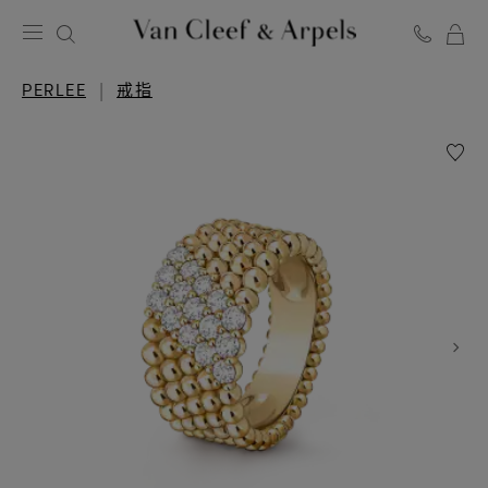
Van
Cleef
PERLEE
戒指
&
Arpels
愿
梵
望
克
清
雅
单
宝
Perlée
主
diamo
戒
页
指，
5
排
镶
钻
设
计