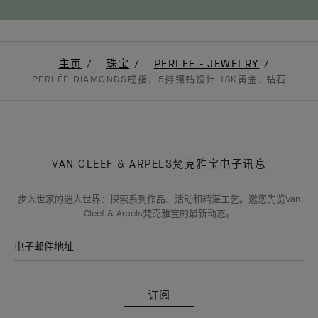
主页
珠宝
PERLEE - JEWELRY
PERLÉE DIAMONDS戒指，5排镶钻设计 18K黄金, 钻石
VAN CLEEF & ARPELS梵克雅宝电子讯息
步入世家的迷人世界：探索系列作品、活动和精湛工艺。邀您先览Van
Cleef & Arpels梵克雅宝的最新动态。
电子邮件地址
订
阅