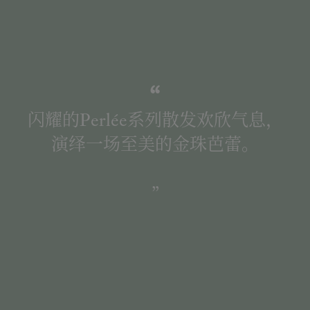
闪耀的Perlée系列散发欢欣气息，
演绎一场至美的金珠芭蕾。