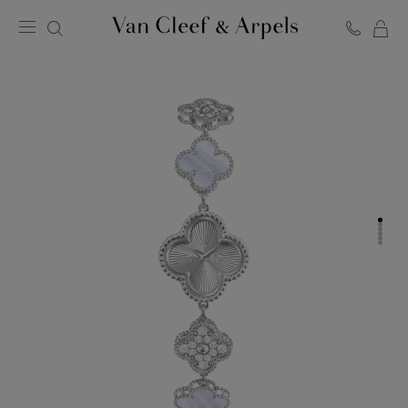
Van
Cleef
&
Arpels
梵
克
雅
宝
主
页