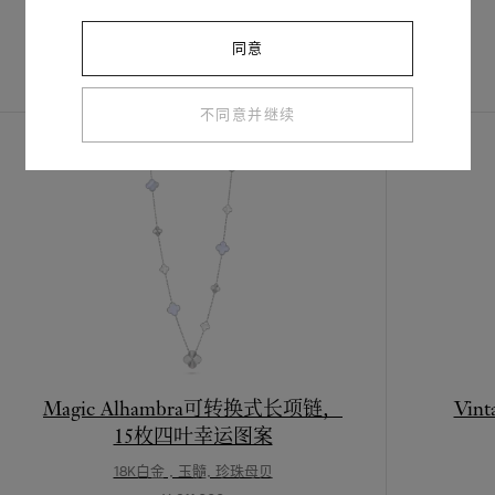
同意
完整套装
不同意并继续
Magic Alhambra可转换式长项链，
Vin
15枚四叶幸运图案
18K白金 , 玉髓, 珍珠母贝