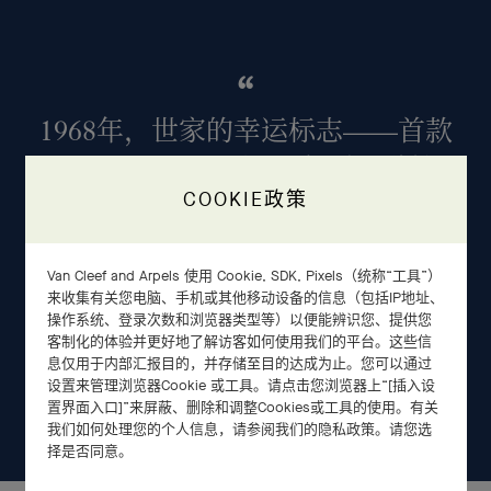
1968年，世家的幸运标志——首款
Alhambra®四叶幸运系列长项链诞
COOKIE政策
生。
Van Cleef and Arpels 使用 Cookie, SDK, Pixels（统称“工具”）
来收集有关您电脑、手机或其他移动设备的信息（包括IP地址、
操作系统、登录次数和浏览器类型等）以便能辨识您、提供您
客制化的体验并更好地了解访客如何使用我们的平台。这些信
息仅用于内部汇报目的，并存储至目的达成为止。您可以通过
设置来管理浏览器Cookie 或工具。请点击您浏览器上“[插入设
置界面入口]”来屏蔽、删除和调整Cookies或工具的使用。有关
我们如何处理您的个人信息，请参阅我们的隐私政策。请您选
择是否同意。