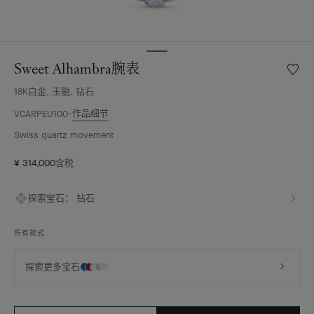
Sweet Alhambra腕表
愿
望
18K白金, 玉髓, 钻石
清
单
作品细节
VCARPEU100
Sweet
Swiss quartz movement
Alhamb
腕
¥ 314,000
含税
表
探索宝石：
钻石
所有款式
探索更多宝石