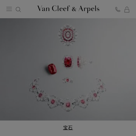
Van
Cleef
&
Arpels
梵
克
雅
宝
主
页
宝石