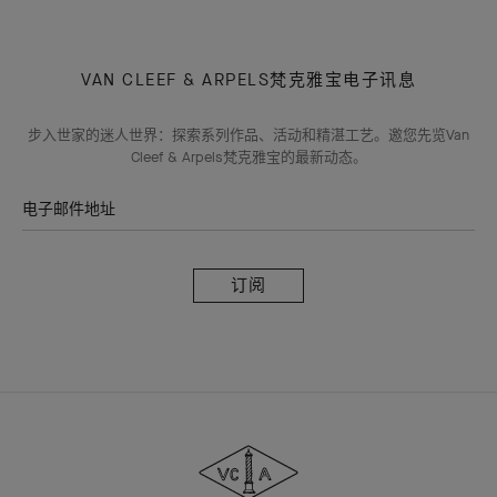
VAN CLEEF & ARPELS梵克雅宝电子讯息
步入世家的迷人世界：探索系列作品、活动和精湛工艺。邀您先览Van
Cleef & Arpels梵克雅宝的最新动态。
电子邮件地址
订
阅
Van
Cleef
&
Arpels