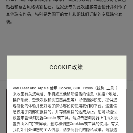
钻石和复古风格切割钻石。世家还专为此次加冕盛会设计并创作了
其他珠宝作品，特别是为国王的女儿和姐妹们订制的专属珠宝套
装。
传说
COOKIE政策
Van Cleef and Arpels 使用 Cookie, SDK, Pixels（统称“工具”）
来收集有关您电脑、手机或其他移动设备的信息（包括IP地址、
操作系统、登录次数和浏览器类型等）以便能辨识您、提供您
客制化的体验并更好地了解访客如何使用我们的平台。这些信
息仅用于内部汇报目的，并存储至目的达成为止。您可以通过
设置来管理浏览器Cookie 或工具。请点击您浏览器上“[插入设
置界面入口]”来屏蔽、删除和调整Cookies或工具的使用。有关
我们如何处理您的个人信息，请参阅我们的隐私政策。请您选