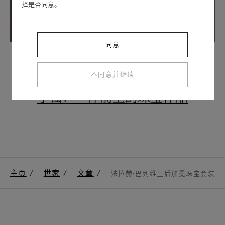
择是否同意。
同意
作品
不同意并继续
玛琳·黛德丽（Marlene Dietrich）的
手镯：一件前卫的珠宝作品
主页
世家
文章
法拉赫·巴列维皇后加冕珠宝套装