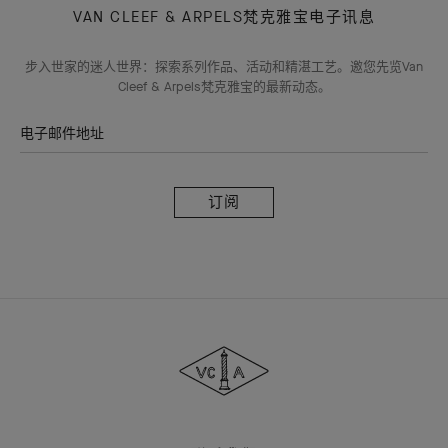
VAN CLEEF & ARPELS梵克雅宝电子讯息
步入世家的迷人世界：探索系列作品、活动和精湛工艺。邀您先览Van
Cleef & Arpels梵克雅宝的最新动态。
电子邮件地址
订
阅
Van
Cleef
&
Arpels
梵
克
雅