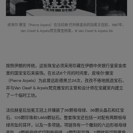
皮埃尔·雅宝（Pierre Arpels）在法拉赫·巴列维皇后的加冕王冠前，1967年，
Van Cleef & Arpels梵克雅宝档案，© Van Cleef & Arpels SA
按照伊朗的传统，这些珠宝必须采用珍藏在伊朗中央银行皇家金库
里的国宝宝石来装饰。在长达6个月的时间里，皮埃尔·雅宝
（Pierre Arpels）为此曾远赴德黑兰24次，孜孜不倦地挑选宝石，
并与Van Cleef & Arpels梵克雅宝的主管和设计师在宝藏室内建立
了一个临时工坊。
法拉赫皇后加冕王冠上共镶嵌了36颗祖母绿、36颗尖晶石和红宝
石、105颗珍珠和1,469颗钻石。整套珠宝还包括一对配有两颗祖母
绿吊坠的耳环，以及一条项链。项链饰有一个雕刻的六边形祖母绿
吊坠，4颗祖母绿式切割祖母绿，4颗梨形珍珠，11颗枕形切割黄色