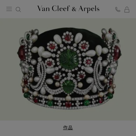
Van
Cleef
&
Arpels
梵
克
雅
宝
主
页
作品