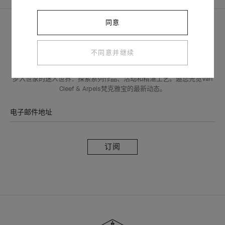
同意
不同意并继续
VAN CLEEF & ARPELS梵克雅宝电子讯息
步入世家的迷人世界：探索系列作品、活动和精湛工艺。邀您先览Van
Cleef & Arpels梵克雅宝的最新动态。
电子邮件地址
订
阅
Van
Cleef
&