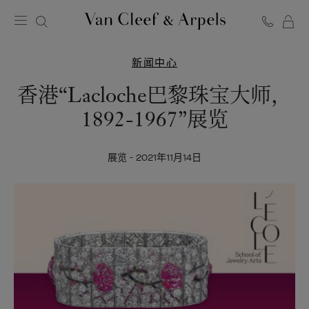
Van
Cleef
新闻中心
&
Arpels
香港“Lacloche巴黎珠宝大师，
梵
1892-1967”展览
克
雅
宝
展览 - 2021年11月14日
主
页