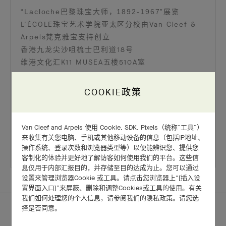
“Lacloche巴黎珠宝大师，1892-1967”展览
L'ÉCOLE珠宝艺术学院亚太区分校由Van Cleef &
Arpels梵克雅宝支持创立
香港九龙尖沙咀梳士巴利道18号
维港文化汇K11 MUSEA五楼510A室
2021年11月22日至2022年4月6日
COOKIE政策
免费入场
请点击此处预先登记展览导赏
Van Cleef and Arpels 使用 Cookie, SDK, Pixels（统称“工具”）
来收集有关您电脑、手机或其他移动设备的信息（包括IP地址、
请点击此处了解更多展览详情
操作系统、登录次数和浏览器类型等）以便能辨识您、提供您
客制化的体验并更好地了解访客如何使用我们的平台。这些信
息仅用于内部汇报目的，并存储至目的达成为止。您可以通过
设置来管理浏览器Cookie 或工具。请点击您浏览器上“[插入设
置界面入口]”来屏蔽、删除和调整Cookies或工具的使用。有关
我们如何处理您的个人信息，请参阅我们的隐私政策。请您选
择是否同意。
主页
世家
新闻中心
香港“LACLOCHE巴黎珠宝大师，1892-1967”展览