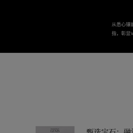
从悉心镶嵌
指，彰显Va
甄选宝石：融