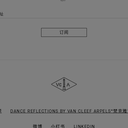
址
订
阅
Van
Cleef
&
Arpels
梵
克
雅
宝
题
DANCE REFLECTIONS BY VAN CLEEF ARPELS
微博
小红书
LINKEDIN