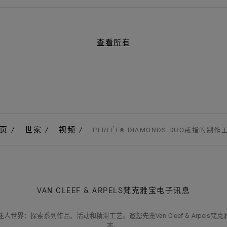
查看所有
页
世家
视频
PERLÉE® DIAMONDS DUO戒指的制作
VAN CLEEF & ARPELS梵克雅宝电子讯息
人世界：探索系列作品、活动和精湛工艺。邀您先览Van Cleef & Arpels梵
态。