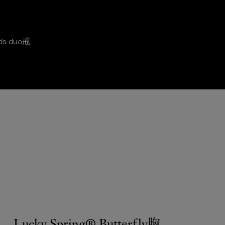
 duo戒
Lucky Spring® Butterfly胸