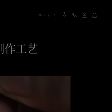
购
CN - ￥
物
袋
指的制作工艺