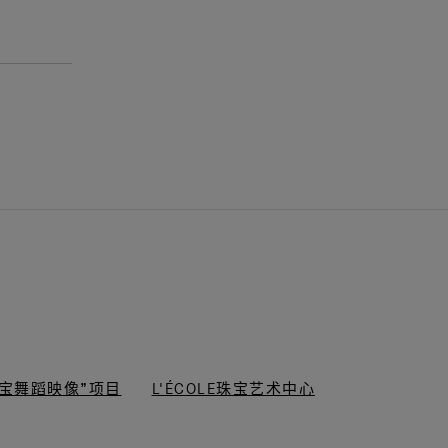
“梵克雅宝舞蹈映像”项目
L'ÉCOLE珠宝艺术中心