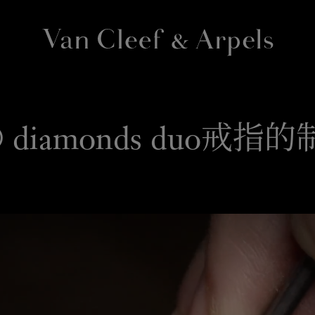
Van
Cleef
&
视频
Arpels
e® diamonds duo戒
梵
克
雅
宝
主
页