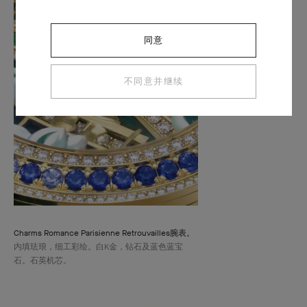
同意
不同意并继续
Charms Romance Parisienne Retrouvailles腕表。
内填珐琅，细工彩绘。白K金，钻石及蓝色蓝宝
石。石英机芯。