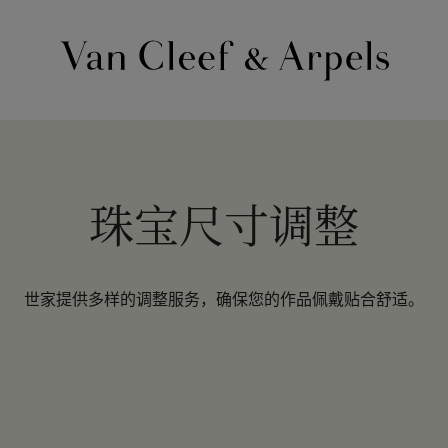
Van
Cleef
&
Arpels
梵
克
珠宝尺寸调整
雅
宝
主
世家提供多样的调整服务，确保您的作品佩戴贴合舒适。
页