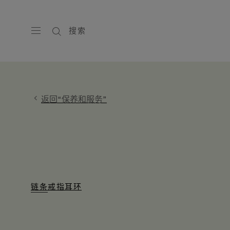
搜索
返回“保养和服务”
链条
戒指
耳环