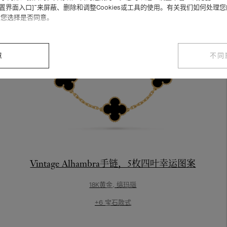
设置界面入口]”来屏蔽、删除和调整Cookies或工具的使用。有关我们如何处理
请您选择是否同意。
意
不同
Vintage Alhambra手链，5枚四叶幸运图案
18K黄金, 缟玛瑙
+6 宝石款式