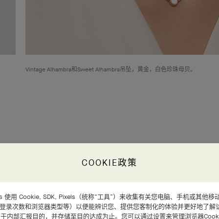
Vintage Alhambra和Sweet Alhambra吊坠，黄金，白色珍珠母贝。
此项服务适用于以下作品
COOKIE政策
d Arpels 使用 Cookie, SDK, Pixels（统称“工具”）来收集有关您电脑、手机
、登录次数和浏览器类型等）以便能辨识您、提供您客制化的体验并更好地了解
于内部汇报目的，并存储至目的达成为止。您可以通过设置来管理浏览器Cooki