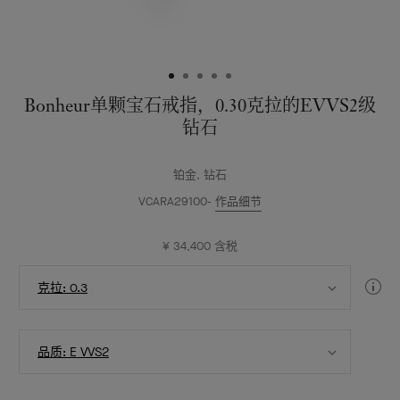
级
钻
石
Bonheur单颗宝石戒指，0.30克拉的EVVS2级
钻石
铂金, 钻石
VCARA29100
作品细节
¥ 34,400
含税
选
钻
克拉: 0.3
择
石
克
指
拉
选
南
数
品质: E VVS2
择
品
质