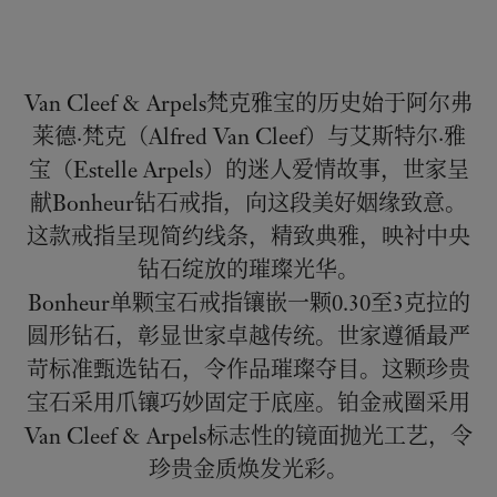
Van Cleef & Arpels梵克雅宝的历史始于阿尔弗
莱德·梵克（Alfred Van Cleef）与艾斯特尔·雅
宝（Estelle Arpels）的迷人爱情故事，世家呈
献Bonheur钻石戒指，向这段美好姻缘致意。
这款戒指呈现简约线条，精致典雅，映衬中央
钻石绽放的璀璨光华。
Bonheur单颗宝石戒指镶嵌一颗0.30至3克拉的
圆形钻石，彰显世家卓越传统。世家遵循最严
苛标准甄选钻石，令作品璀璨夺目。这颗珍贵
宝石采用爪镶巧妙固定于底座。铂金戒圈采用
Van Cleef & Arpels标志性的镜面抛光工艺，令
珍贵金质焕发光彩。