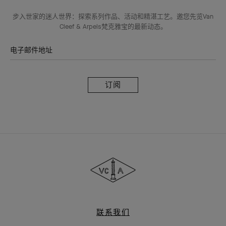
步入世家的迷人世界：探索系列作品、活动和精湛工艺。邀您先览Van
Cleef & Arpels梵克雅宝的最新动态。
电子邮件地址
订
阅
Van
Cleef
&
Arpels
梵
克
雅
联系我们
宝