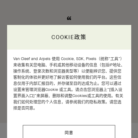
Every stone has a soul of its own.
COOKIE政策
Van Cleef and Arpels 使用 Cookie, SDK, Pixels（统称“工具”）
来收集有关您电脑、手机或其他移动设备的信息（包括IP地址、
操作系统、登录次数和浏览器类型等）以便能辨识您、提供您
Claude Arpels
客制化的体验并更好地了解访客如何使用我们的平台。这些信
息仅用于内部汇报目的，并存储至目的达成为止。您可以通过
设置来管理浏览器Cookie 或工具。请点击您浏览器上“[插入设
置界面入口]”来屏蔽、删除和调整Cookies或工具的使用。有关
我们如何处理您的个人信息，请参阅我们的隐私政策。请您选
择是否同意。
同意