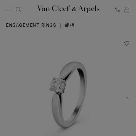
Van
Cleef
ENGAGEMENT RINGS
戒指
&
Arpels
愿
梵
望
克
清
雅
单
宝
Bonhe
主
单
颗
页
宝
石
戒
指，
0.30
克
拉
的
EVVS2