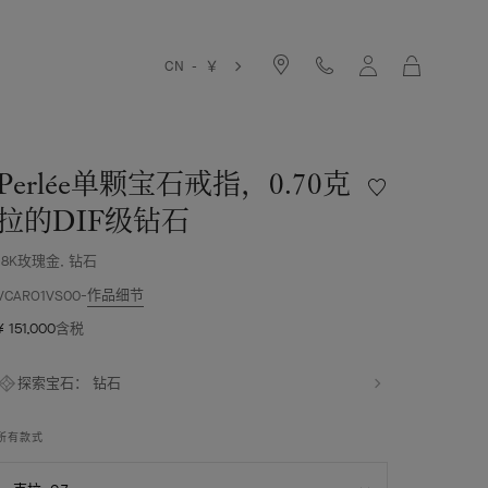
购
CN - ￥
物
袋
Perlée单颗宝石戒指，0.70克
愿
望
拉的DIF级钻石
清
单
18K玫瑰金, 钻石
Perlée
作品细节
单
VCARO1VS00
颗
¥ 151,000
含税
宝
石
戒
探索宝石：
钻石
指，
0.70
所有款式
克
拉
选