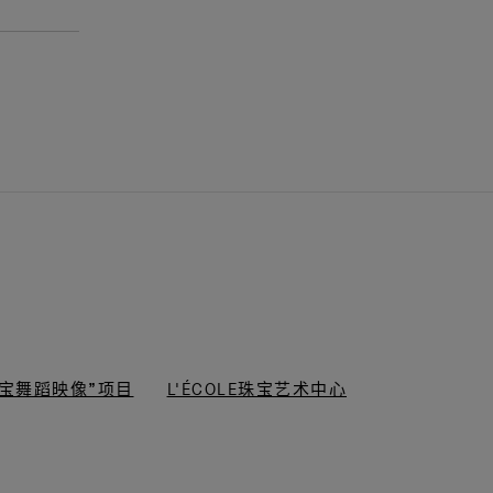
“梵克雅宝舞蹈映像”项目
L'ÉCOLE珠宝艺术中心