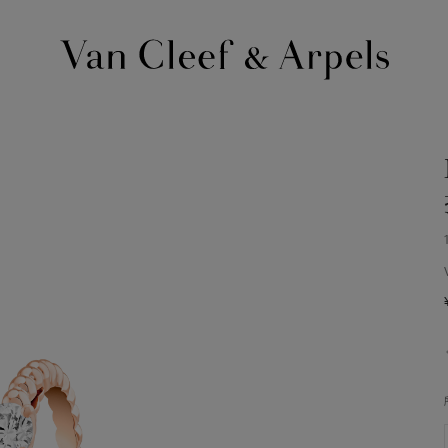
Van
Cleef
&
Arpels
梵
克
雅
宝
主
页