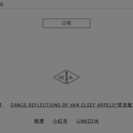
址
订
阅
Van
Cleef
&
Arpels
梵
克
雅
宝
题
DANCE REFLECTIONS BY VAN CLEEF ARPELS
微博
小红书
LINKEDIN