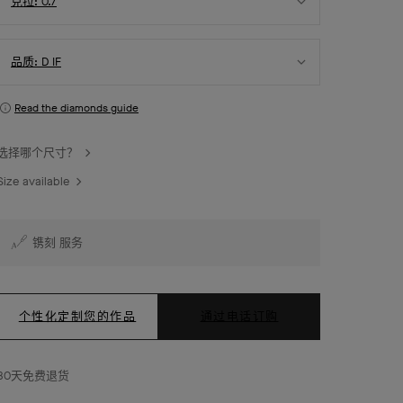
克拉: 0.7
的
择
DIF
克
级
选
拉
钻
品质: D IF
择
数
石
品
Read the diamonds guide
质
选择哪个尺寸？
Size available
镌刻 服务
个性化定制您的作品
通过电话订购
30天免费退货