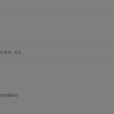
18K黄金, 钻石
克雅宝的最新动