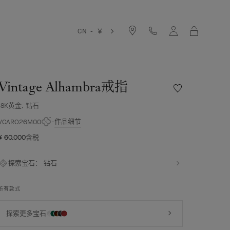
购
CN - ￥
物
袋
Vintage Alhambra戒指
愿
望
18K黄金, 钻石
清
单
作品细节
VCARO26M00
Vintage
¥ 60,000
含税
Alhambra
戒
指
探索宝石：
钻石
所有款式
探索更多宝石