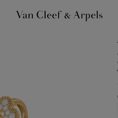
Van
Cleef
&
Arpels
梵
克
雅
宝
主
页