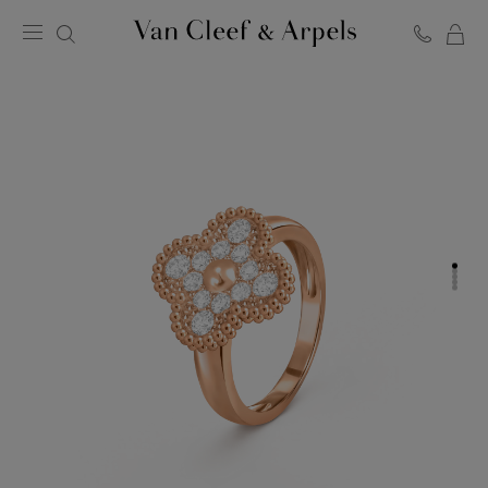
Van
Cleef
&
Arpels
梵
克
雅
宝
主
页