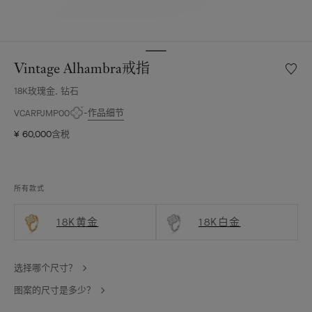
Vintage Alhambra戒指
愿
望
18K玫瑰金, 钻石
清
单
作品细节
VCARPJMP00
Vintag
¥ 60,000
含税
Alhamb
戒
指
所有款式
18K黄金
18K白金
选择哪个尺寸？
图案的尺寸是多少？