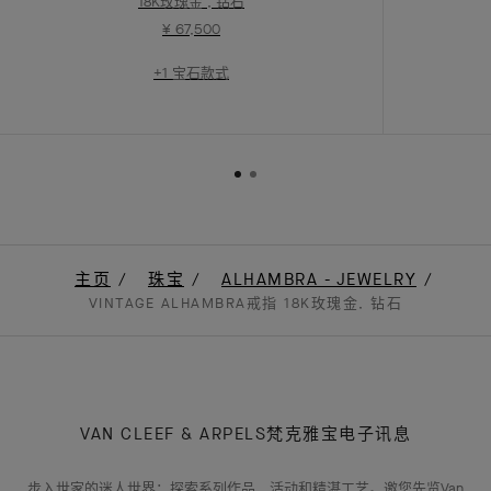
18K玫瑰金 , 钻石
¥ 67,500
+1 宝石款式
主页
珠宝
ALHAMBRA - JEWELRY
VINTAGE ALHAMBRA戒指 18K玫瑰金, 钻石
VAN CLEEF & ARPELS梵克雅宝电子讯息
步入世家的迷人世界：探索系列作品、活动和精湛工艺。邀您先览Van