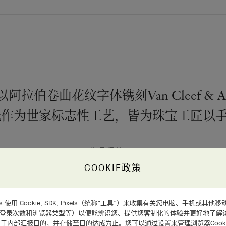
re作品以阿拉伯卷曲花纹字体镌刻Van Cleef 
光作为世家标志性工艺，皆为珠宝工匠以
作品细节
COOKIE政策
d Arpels 使用 Cookie, SDK, Pixels（统称“工具”）来收集有关您电脑、手机
、登录次数和浏览器类型等）以便能辨识您、提供您客制化的体验并更好地了解
于内部汇报目的，并存储至目的达成为止。您可以通过设置来管理浏览器Cooki