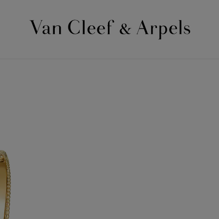
Van
Cleef
&
Arpels
梵
克
雅
宝
主
页