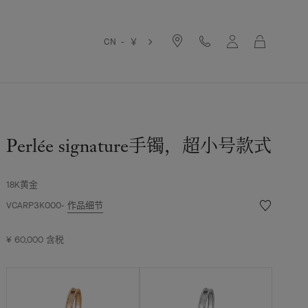
购
CN - ￥
物
袋
Perlée signature手镯，超小号款式
18K黄金
愿
VCARP3K000
作品细节
望
清
¥ 60,000
含税
单
Perlée
signature
手
镯，