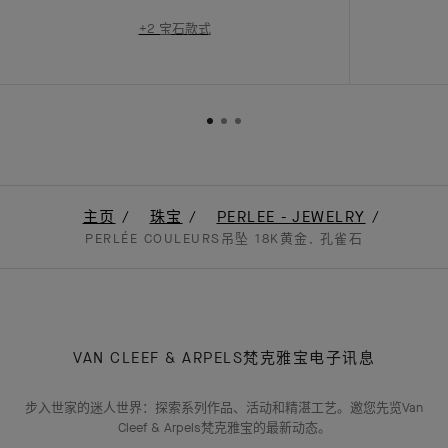
+2 宝石款式
主页
珠宝
PERLEE - JEWELRY
PERLÉE COULEURS吊坠 18K黄金, 孔雀石
VAN CLEEF & ARPELS梵克雅宝电子讯息
步入世家的迷人世界：探索系列作品、活动和精湛工艺。邀您先览Van
Cleef & Arpels梵克雅宝的最新动态。