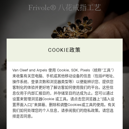
Frivole® 八花戒指工艺
COOKIE政策
Van Cleef and Arpels 使用 Cookie, SDK, Pixels（统称“工具”）
来收集有关您电脑、手机或其他移动设备的信息（包括IP地址、
操作系统、登录次数和浏览器类型等）以便能辨识您、提供您
客制化的体验并更好地了解访客如何使用我们的平台。这些信
息仅用于内部汇报目的，并存储至目的达成为止。您可以通过
设置来管理浏览器Cookie 或工具。请点击您浏览器上“[插入设
置界面入口]”来屏蔽、删除和调整Cookies或工具的使用。有关
我们如何处理您的个人信息，请参阅我们的隐私政策。请您选
滑动以探索
择是否同意。