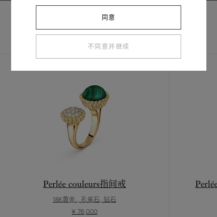
同意
完整套装
不同意并继续
Perlée couleurs指间戒
Perl
18K黄金 , 孔雀石, 钻石
¥ 76,000