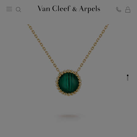
Van
Cleef
&
Arpels
梵
克
雅
宝
主
页