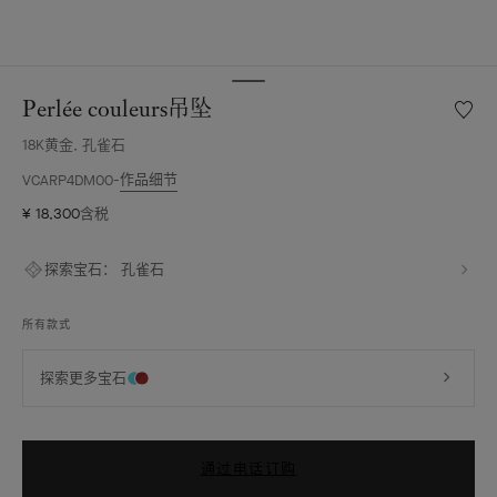
Perlée couleurs吊坠
愿
望
18K黄金, 孔雀石
清
单
作品细节
VCARP4DM00
Perlée
¥ 18,300
含税
couleu
吊
坠
探索宝石：
孔雀石
所有款式
探索更多宝石
通过电话订购