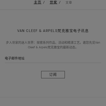
主页
世家
文章
VAN CLEEF & ARPELS梵克雅宝电子讯息
步入世家的迷人世界：探索系列作品、活动和精湛工艺。邀您先览Van
Cleef & Arpels梵克雅宝的最新动态。
电子邮件地址
订
阅
Van
Cleef