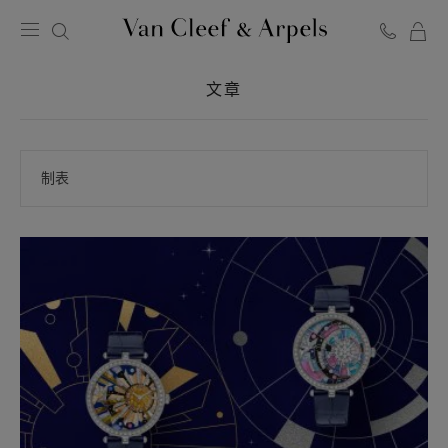
Van
Cleef
文章
&
Arpels
梵
克
雅
宝
主
页