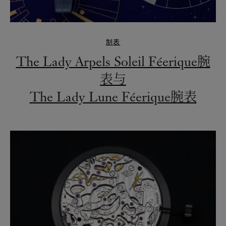
制表
The Lady Arpels Soleil Féerique腕
表与
The Lady Lune Féerique腕表