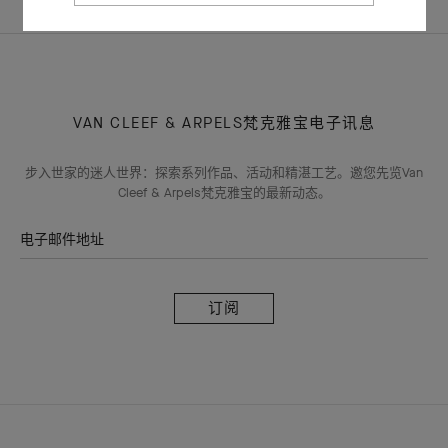
主页
世家
视频
FLEURETTE系列戒指的制作
VAN CLEEF & ARPELS梵克雅宝电子讯息
步入世家的迷人世界：探索系列作品、活动和精湛工艺。邀您先览Van
Cleef & Arpels梵克雅宝的最新动态。
电子邮件地址
订
阅
Van
Cleef