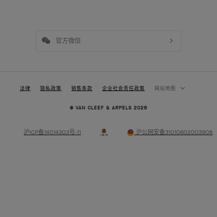
官方微信
法律
隐私政策
销售条款
企业社会责任政策
网站地图
© VAN CLEEF & ARPELS 2026
沪ICP备14014303号-11
沪公网安备31010602003908
高级珠宝
经典高级珠宝系列
珠宝