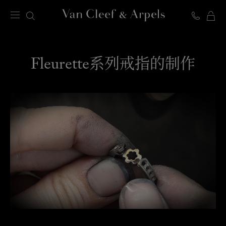
Van
Cleef
视频
&
Fleurette系列戒指的制作
Arpels
梵
克
雅
宝
主
页